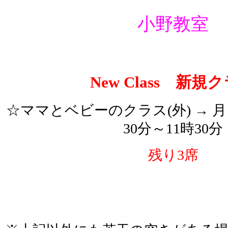
小野教室
New Class 新規
☆ママとベビーのクラス
(
外
)
→ 
30分～11時3
0分
残り3席