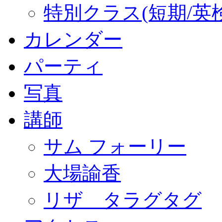
特別クラス(短期/英
カレンダー
パーティ
写真
講師
サム フォーリー
大場諭香
リザ タラグタグ