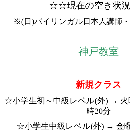
☆☆現在の空き状
※(日
)バイリンガル日本人講師・
神戸教室
新規クラス
☆小学生初～中級レベル(
外
) →
火
時20分
☆小学生中級レベル
(
外
)
→ 金曜