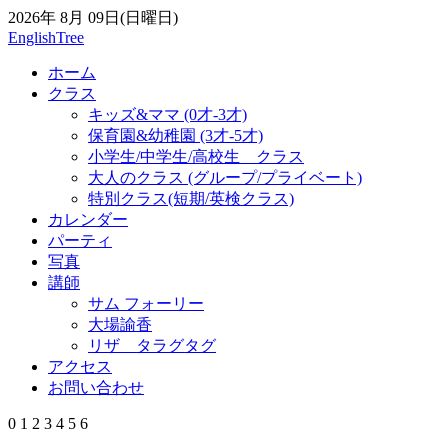
2026年 8月 09日(日曜日)
EnglishTree
ホーム
クラス
キッズ&ママ (0才-3才)
保育園&幼稚園 (3才-5才)
小学生/中学生/高校生 クラス
大人のクラス (グループ/プライベート)
特別クラス(短期/英検クラス)
カレンダー
パーティ
写真
講師
サム フォーリー
大場諭香
リザ タラグタグ
アクセス
お問い合わせ
0
1
2
3
4
5
6