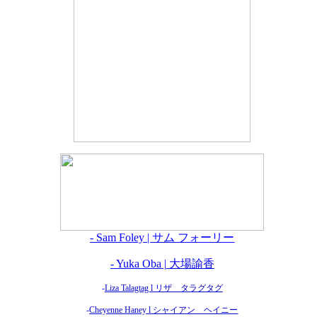
- Sam Foley | サム フォーリー
-
Yuka Oba | 大場諭香
-
Liza Talagtag l リザ タラグタグ
-
Cheyenne Haney l シャイアン ヘイニー