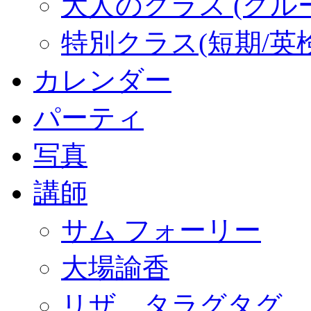
大人のクラス (グル
特別クラス(短期/英
カレンダー
パーティ
写真
講師
サム フォーリー
大場諭香
リザ タラグタグ